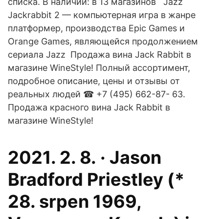
списка. В наличии: в 13 магазинов Jazz
Jackrabbit 2 — компьютерная игра в жанре
платформер, производства Epic Games и
Orange Games, являющейся продолжением
сериала Jazz Продажа вина Jack Rabbit в
магазине WineStyle! Полный ассортимент,
подробное описание, цены и отзывы от
реальных людей ☎ +7 (495) 662-87- 63.
Продажа красного вина Jack Rabbit в
магазине WineStyle!
2021. 2. 8. · Jason
Bradford Priestley (*
28. srpen 1969,