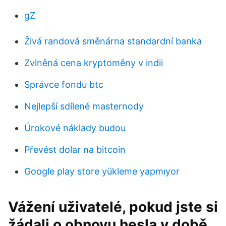
gZ
Živá randová směnárna standardní banka
Zvlněná cena kryptoměny v indii
Správce fondu btc
Nejlepší sdílené masternody
Úrokové náklady budou
Převést dolar na bitcoin
Google play store yükleme yapmıyor
Vážení uživatelé, pokud jste si
žádali o obnovu hesla v době