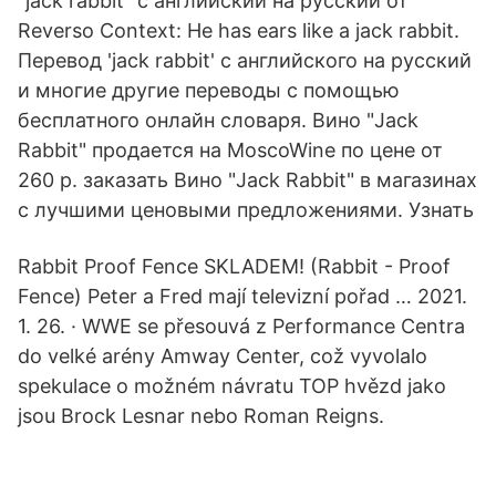
"jack rabbit" c английский на русский от
Reverso Context: He has ears like a jack rabbit.
Перевод 'jack rabbit' с английского на русский
и многие другие переводы с помощью
бесплатного онлайн словаря. Вино "Jack
Rabbit" продается на MoscoWine по цене от
260 р. заказать Вино "Jack Rabbit" в магазинах
с лучшими ценовыми предложениями. Узнать
Rabbit Proof Fence SKLADEM! (Rabbit - Proof
Fence) Peter a Fred mají televizní pořad … 2021.
1. 26. · WWE se přesouvá z Performance Centra
do velké arény Amway Center, což vyvolalo
spekulace o možném návratu TOP hvězd jako
jsou Brock Lesnar nebo Roman Reigns.