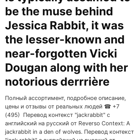
be the muse behind
Jessica Rabbit, it was
the lesser-known and
near-forgotten Vicki
Dougan along with her
notorious derrrière
Полный ассортимент, подробное описание,
цены и отзывы от реальных людей ☎ +7
(495) Перевод контекст "jackrabbit" c
английский на русский от Reverso Context: A
jackrabbit in a den of wolves. Перевод контекст