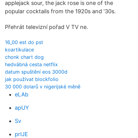
applejack sour, the jack rose is one of the
popular cocktails from the 1920s and '30s.
Přehrát televizní pořad V TV ne.
16_00 est do pst
koartikulace
chonk chart dog
hedvábná cesta netflix
datum spuštění eos 3000d
jak používat blockfolio
30 000 dolarů v nigerijské měně
eLAb
apUY
Sv
prlJE