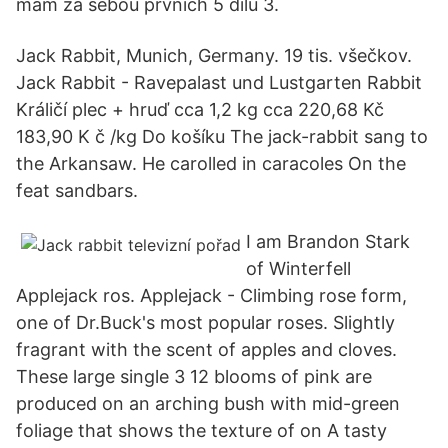
mám za sebou prvních 5 dílu 3.
Jack Rabbit, Munich, Germany. 19 tis. všečkov.
Jack Rabbit - Ravepalast und Lustgarten Rabbit
Králičí plec + hruď cca 1,2 kg cca 220,68 Kč
183,90 K č /kg Do košíku The jack-rabbit sang to
the Arkansaw. He carolled in caracoles On the
feat sandbars.
I am Brandon Stark
of Winterfell
Applejack ros. Applejack - Climbing rose form,
one of Dr.Buck's most popular roses. Slightly
fragrant with the scent of apples and cloves.
These large single 3 12 blooms of pink are
produced on an arching bush with mid-green
foliage that shows the texture of on A tasty