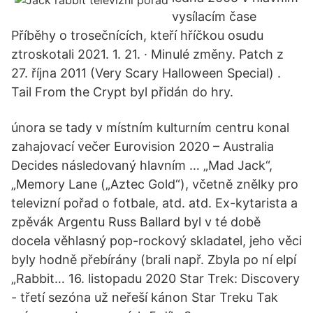
vysílacím čase
Příběhy o trosečnících, kteří hříčkou osudu
ztroskotali 2021. 1. 21. · Minulé změny. Patch z
27. října 2011 (Very Scary Halloween Special) .
Tail From the Crypt byl přidán do hry.
února se tady v místním kulturním centru konal
zahajovací večer Eurovision 2020 – Australia
Decides následovaný hlavním … „Mad Jack“,
„Memory Lane („Aztec Gold“), včetně znělky pro
televizní pořad o fotbale, atd. atd. Ex-kytarista a
zpěvák Argentu Russ Ballard byl v té době
docela věhlasný pop-rockový skladatel, jeho věci
byly hodně přebírány (brali např. Zbyla po ní elpí
„Rabbit… 16. listopadu 2020 Star Trek: Discovery
- třetí sezóna už neřeší kánon Star Treku Tak