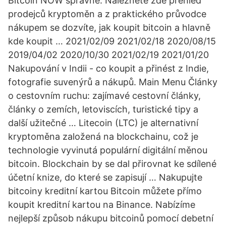
Bitcoin NOW správně. Naleznete zde přehled
prodejců kryptoměn a z praktického průvodce
nákupem se dozvíte, jak koupit bitcoin a hlavně
kde koupit … 2021/02/09 2021/02/18 2020/08/15
2019/04/02 2020/10/30 2021/02/19 2021/01/20
Nakupování v Indii - co koupit a přinést z Indie,
fotografie suvenýrů a nákupů. Main Menu Články
o cestovním ruchu: zajímavé cestovní články,
články o zemích, letoviscích, turistické tipy a
další užitečné … Litecoin (LTC) je alternativní
kryptoměna založená na blockchainu, což je
technologie vyvinutá populární digitální měnou
bitcoin. Blockchain by se dal přirovnat ke sdílené
účetní knize, do které se zapisují … Nakupujte
bitcoiny kreditní kartou Bitcoin můžete přímo
koupit kreditní kartou na Binance. Nabízíme
nejlepší způsob nákupu bitcoinů pomocí debetní