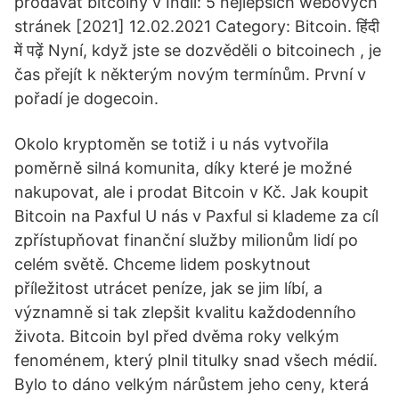
prodávat bitcoiny v Indii: 5 nejlepších webových
stránek [2021] 12.02.2021 Category: Bitcoin. हिंदी
में पढ़ें Nyní, když jste se dozvěděli o bitcoinech , je
čas přejít k některým novým termínům. První v
pořadí je dogecoin.
Okolo kryptoměn se totiž i u nás vytvořila
poměrně silná komunita, díky které je možné
nakupovat, ale i prodat Bitcoin v Kč. Jak koupit
Bitcoin na Paxful U nás v Paxful si klademe za cíl
zpřístupňovat finanční služby milionům lidí po
celém světě. Chceme lidem poskytnout
příležitost utrácet peníze, jak se jim líbí, a
významně si tak zlepšit kvalitu každodenního
života. Bitcoin byl před dvěma roky velkým
fenoménem, který plnil titulky snad všech médií.
Bylo to dáno velkým nárůstem jeho ceny, která