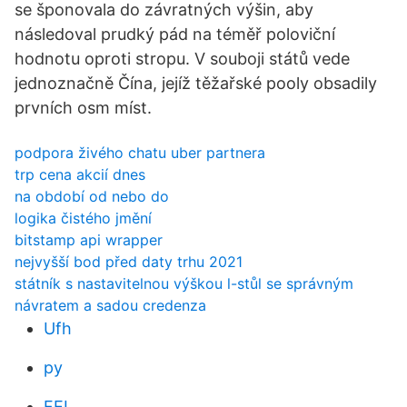
se šponovala do závratných výšin, aby
následoval prudký pád na téměř poloviční
hodnotu oproti stropu. V souboji států vede
jednoznačně Čína, jejíž těžařské pooly obsadily
prvních osm míst.
podpora živého chatu uber partnera
trp cena akcií dnes
na období od nebo do
logika čistého jmění
bitstamp api wrapper
nejvyšší bod před daty trhu 2021
státník s nastavitelnou výškou l-stůl se správným
návratem a sadou credenza
Ufh
py
FEI