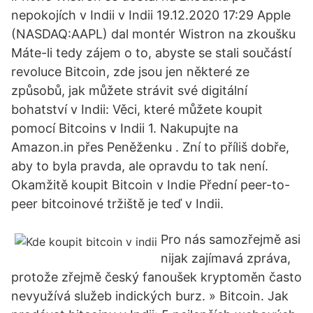
nepokojích v Indii v Indii 19.12.2020 17:29 Apple
(NASDAQ:AAPL) dal montér Wistron na zkoušku
Máte-li tedy zájem o to, abyste se stali součástí
revoluce Bitcoin, zde jsou jen některé ze
způsobů, jak můžete strávit své digitální
bohatství v Indii: Věci, které můžete koupit
pomocí Bitcoins v Indii 1. Nakupujte na
Amazon.in přes Peněženku . Zní to příliš dobře,
aby to byla pravda, ale opravdu to tak není.
Okamžitě koupit Bitcoin v Indie Přední peer-to-
peer bitcoinové tržiště je teď v Indii.
Pro nás samozřejmě asi
nijak zajímavá zpráva,
protože zřejmě český fanoušek kryptoměn často
nevyužívá služeb indických burz. » Bitcoin. Jak