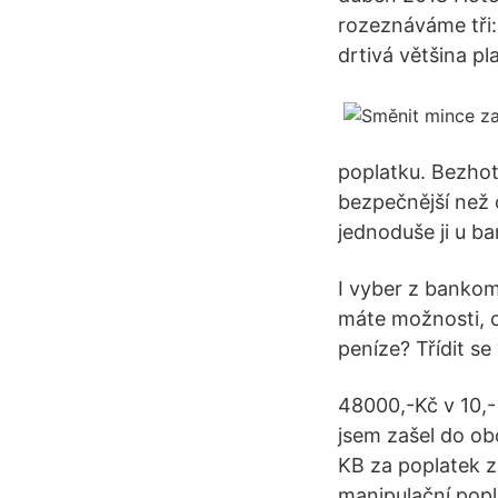
rozeznáváme tři:
drtivá většina p
poplatku. Bezhot
bezpečnější než 
jednoduše ji u ba
I vyber z banko
máte možnosti, c
peníze? Třídit s
48000,-Kč v 10,-
jsem zašel do ob
KB za poplatek z
manipulační pop