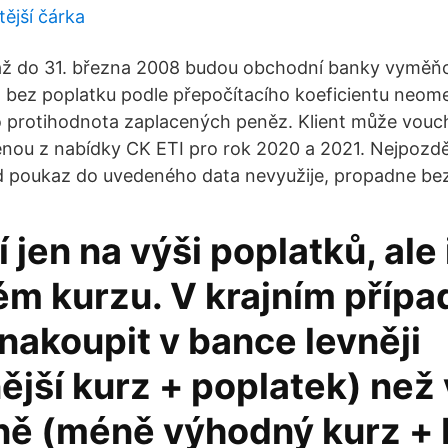
tější čárka
až do 31. března 2008 budou obchodní banky vyměň
 bez poplatku podle přepočítacího koeficientu neo
o protihodnota zaplacených peněz. Klient může vouc
enou z nabídky CK ETI pro rok 2020 a 2021. Nejpozdě
d poukaz do uvedeného data nevyužije, propadne be
 jen na výši poplatků, ale 
m kurzu. V krajním přípa
nakoupit v bance levněji
jší kurz + poplatek) než
ě (méně výhodný kurz + 