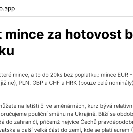
b.app
 mince za hotovost 
ku
teré mince, a to do 20ks bez poplatku,: mince EUR - 1
, již ne), PLN, GBP a CHF a HRK (pouze celé nominály
ůžete na letišti či ve směnárnách, kurz bývá relativ
učujeme pouliční směnu na Ukrajině. Blíží se obdob
dá do zahraničí, přičemž nejvíce Čechů pravděpodob
tska a další velká část do zemí, kde se platí eurem (