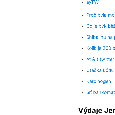
ayTW
Proč byla mo
Co je býk běž
Shiba inu na p
Kolik je 200 
At & t twitte
Čtečka kódů 
Karcinogen
Síť bankomat
Výdaje Jen