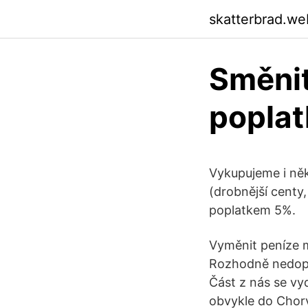
skatterbrad.we
Směnit
poplat
Vykupujeme i něk
(drobnější centy
poplatkem 5%.
Vyměnit peníze m
Rozhodně nedopor
Část z nás se vy
obvykle do Chorva