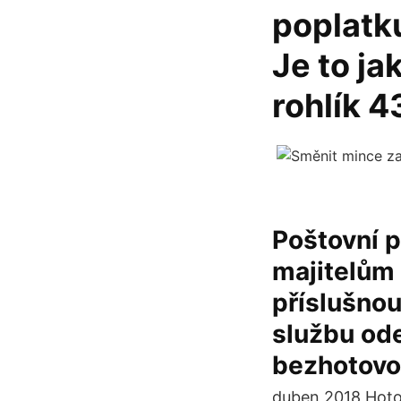
poplatku
Je to ja
rohlík 4
Poštovní p
majitelům 
příslušnou
službu ode
bezhotovo
duben 2018 Hotov