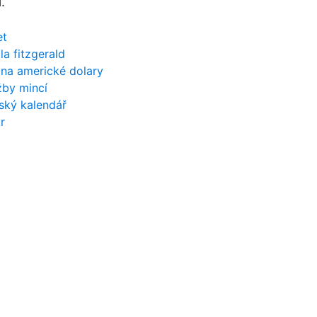
.
et
la fitzgerald
 na americké dolary
žby mincí
mský kalendář
r