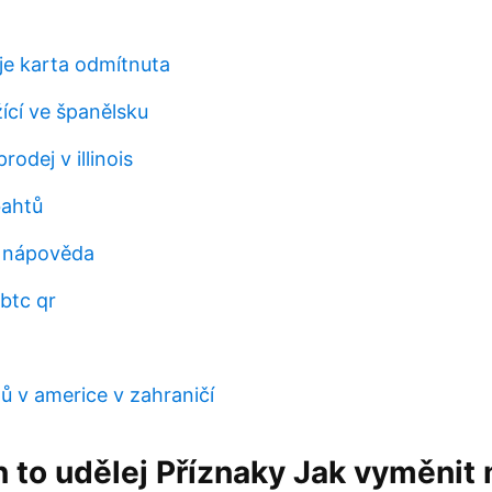
je karta odmítnuta
ící ve španělsku
rodej v illinois
bahtů
r nápověda
btc qr
ů v americe v zahraničí
 to udělej Příznaky Jak vyměnit