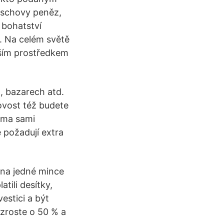
úschovy peněz,
 bohatství
é. Na celém světě
pším prostředkem
, bazarech atd.
ovost též budete
doma sami
ě požadují extra
ena jedné mince
tili desítky,
estici a být
vzroste o 50 % a