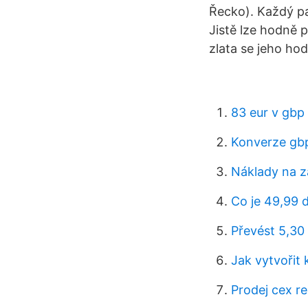
Řecko). Každý pak
Jistě lze hodně 
zlata se jeho ho
83 eur v gbp
Konverze gbp
Náklady na 
Co je 49,99 d
Převést 5,30 
Jak vytvořit
Prodej cex re