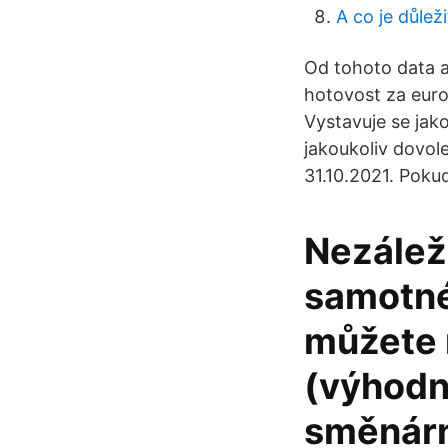
A co je důleži
Od tohoto data 
hotovost za euro
Vystavuje se jak
jakoukoliv dovol
31.10.2021. Poku
Nezáleží
samotné
můžete 
(výhodně
směnárn