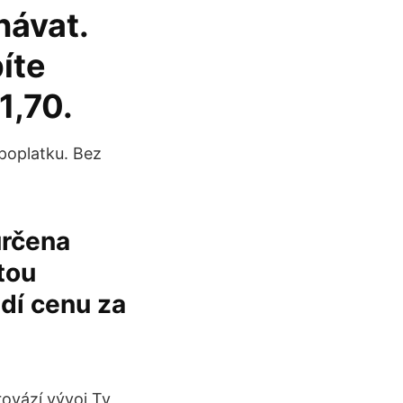
návat.
íte
1,70.
poplatku. Bez
určena
tou
dí cenu za
ovází vývoj Ty