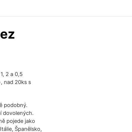
bez
, 2 a 0,5
), nad 20ks s
ně podobný.
í dovolených.
ně pojede jako
Itálie, Španělsko,