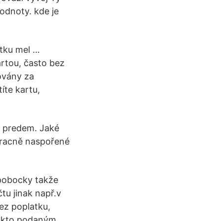
odnoty. kde je
tku mel …
artou, často bez
ovány za
íte kartu,
e predem. Jaké
pracně naspořené
 pobocky takže
tu jinak např.v
ez poplatku,
takto podaným