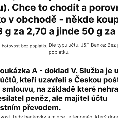
). Chce to chodit a porov
ko v obchodě - někde koup
3 g za 2,70 a jinde 50 g za 
Dle typu účtu. J&T Banka: Bez 
poplatku.
oukázka A - doklad V. Služba je 
účtů, kteří uzavřeli s Českou poš
 smlouvu, na základě které nehra
sílatel peněz, ale majitel účtu
stním převodem.
ost, tedy bankovky a mince, je fenomén, který dopr