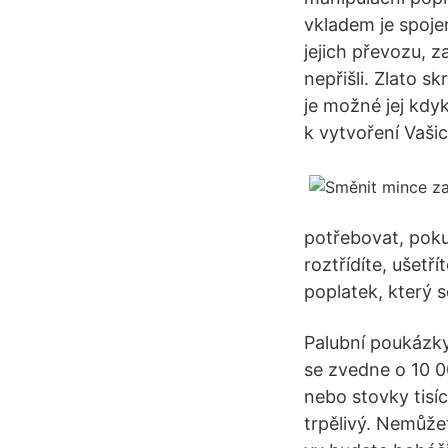
vkladem je spoje
jejich převozu, 
nepřišli. Zlato 
je možné jej kdy
k vytvoření Vašic
potřebovat, poku
roztřídíte, ušetř
poplatek, který se
Palubní poukázky
se zvedne o 10 00
nebo stovky tisí
trpělivý. Nemůže