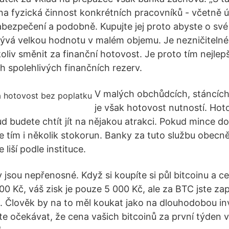
na fyzická činnost konkrétních pracovníků - včetně 
zabezpečení a podobně. Kupujte jej proto abyste o své
skrývá velkou hodnotu v malém objemu. Je nezničiteln
koliv směnit za finanční hotovost. Je proto tím nejle
h spolehlivých finančních rezerv.
V malých obchůdcích, stáncích
je však hotovost nutností. Hot
d budete chtít jít na nějakou atrakci. Pokud mince 
íte tím i několik stokorun. Banky za tuto službu obecn
 liší podle instituce.
 jsou nepřenosné. Když si koupíte si půl bitcoinu a c
0 Kč, váš zisk je pouze 5 000 Kč, ale za BTC jste zapla
c. Člověk by na to měl koukat jako na dlouhodobou inv
te očekávat, že cena vašich bitcoinů za první týden 