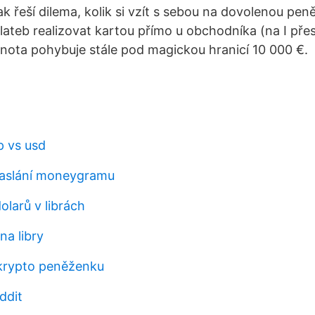
 řeší dilema, kolik si vzít s sebou na dovolenou peně
plateb realizovat kartou přímo u obchodníka (na I pře
dnota pohybuje stále pod magickou hranicí 10 000 €.
 vs usd
zaslání moneygramu
olarů v librách
na libry
 krypto peněženku
ddit