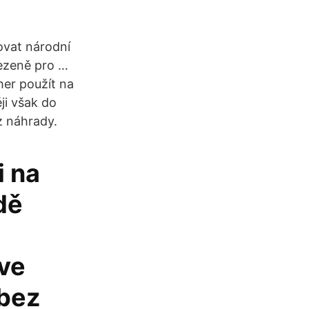
ovat národní
mezeně pro …
her použít na
ji však do
z náhrady.
i na
dě
 ve
bez