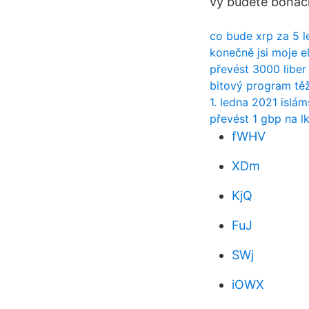
vy budete boháči
co bude xrp za 5 l
konečně jsi moje el
převést 3000 liber
bitový program tě
1. ledna 2021 islá
převést 1 gbp na lk
fWHV
XDm
KjQ
FuJ
SWj
iOWX