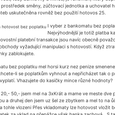
 prostředek směny, zúčtovací jednotka a uchovatel h
lateb uskutečněna rovněž bez použití hotovos 25.
I vyber z bankomatu bez popla
Nejvýhodnější je totiž platba k
ovostní platební transakce jsou navíc obecně považ
obchody vyžadující manipulaci s hotovostí. Když ztrat
nky zablokujete.
matu bez poplatku mel horsi kurz nez penize smenen
hcete-li se poplatkům vyhnout a nepřicházet tak o 
e vyplatí. Vhazujete do kasičky mince různé hodnoty?
 20,- 50,- jsem mel na 3xKrát a mame ve meste dve
ou a druhej den jsem uz šel ze zbytkem a mel to na ůč
a tohle vlozeni Přes vkladomaty lze hotovost vložit b
latek za vklad na přepážce však banka zachová. „S 