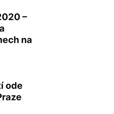
2020 –
a
mech na
í ode
Praze