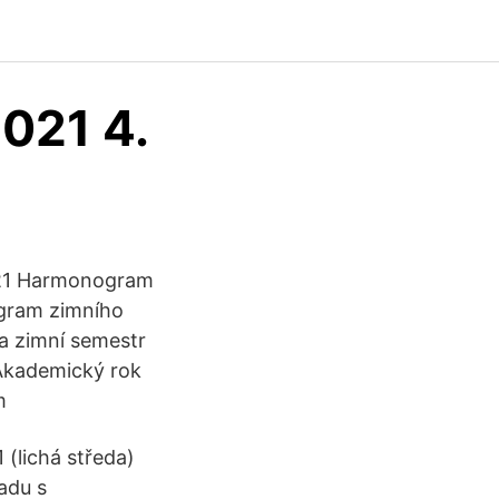
021 4.
021 Harmonogram
ogram zimního
a zimní semestr
Akademický rok
m
 (lichá středa)
adu s