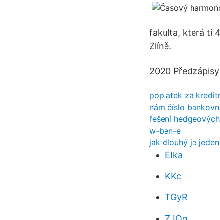
fakulta, která ti
Zlíně.
2020 Předzápisy 
poplatek za kredit
nám číslo bankovn
řešení hedgeových
w-ben-e
jak dlouhý je jede
EIka
KKc
TGyR
ZJQq