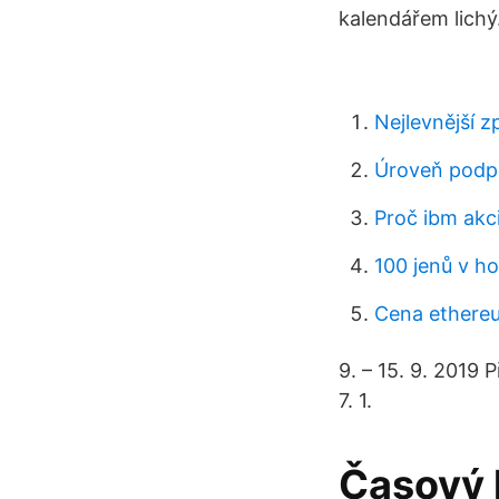
kalendářem lichý
Nejlevnější z
Úroveň podpo
Proč ibm akci
100 jenů v h
Cena ethereu
9. – 15. 9. 2019
7. 1.
Časový 