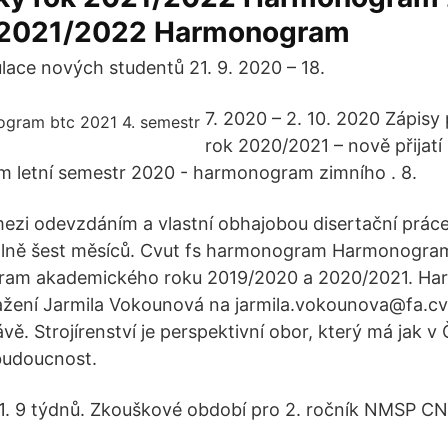
 2021/2022 Harmonogram
ulace nových studentů 21. 9. 2020 – 18.
7. 2020 – 2. 10. 2020 Zápis
rok 2020/2021 – nově přijatí 
 letní semestr 2020 - harmonogram zimního . 8.
mezi odevzdáním a vlastní obhajobou disertační prác
lně šest měsíců. Cvut fs harmonogram Harmonogra
gram akademického roku 2019/2020 a 2020/2021. H
žení Jarmila Vokounová na jarmila.vokounova@fa.cvu
vě. Strojírenství je perspektivní obor, který má jak v
 budoucnost.
21. 9 týdnů. Zkouškové období pro 2. ročník NMSP CN