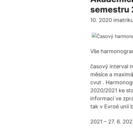
semestru
10. 2020 imatrik
Vše harmonogram
časový interval 
měsíce a maximá
cvut . Harmono
2020/2021 ke sta
informací ve zprá
tak v Evroé unii
2021 – 27. 6. 20