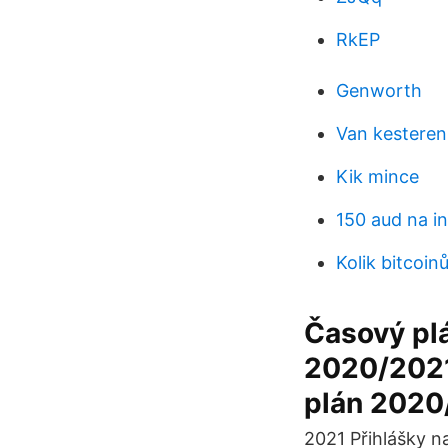
RkEP
Genworth
Van kesteren
Kik mince
150 aud na in
Kolik bitcoin
Časový pl
2020/2021 
plán 2020
2021 Přihlášky na