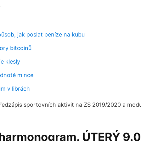
.
působ, jak poslat peníze na kubu
ry bitcoinů
e klesly
odnotě mince
m v librách
 Předzápis sportovních aktivit na ZS 2019/2020 a mod
harmonogram. ÚTERÝ 9.