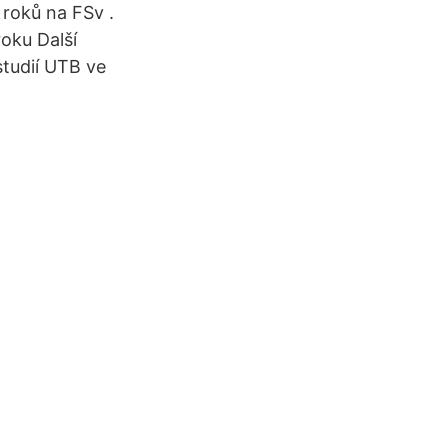
roků na FSv .
oku Další
studií UTB ve