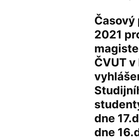
Časový 
2021 pr
magiste
ČVUT v 
vyhlášen
Studijní
student
dne 17.
dne 16.