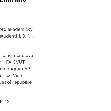
y pro akademický
studenti 1. 9. […]
e je nejméně dva
m - FA ČVUT -
armonogram AR
t.cz. Více
 České republice
P. 12.