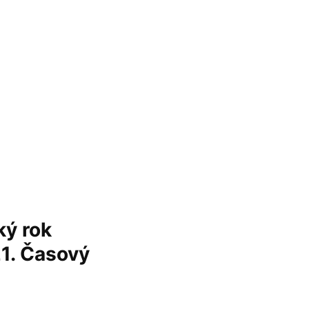
ý rok
21. Časový