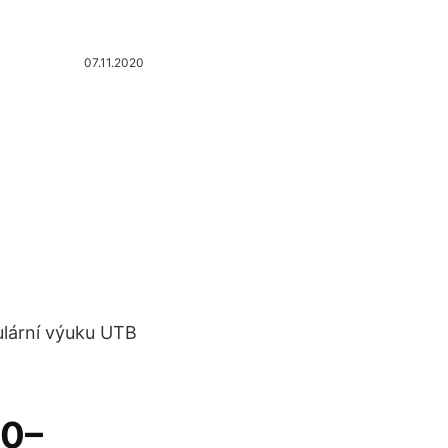
07.11.2020
ulární výuku UTB
00–