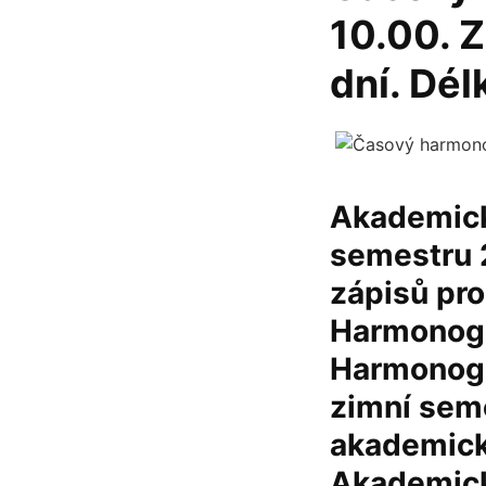
10.00. Z
dní. Dél
Akademick
semestru 
zápisů pr
Harmonog
Harmonogr
zimní sem
akademick
Akademick