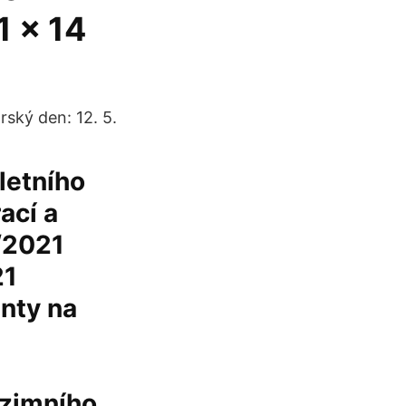
1 x 14
rský den: 12. 5.
letního
ací a
/2021
21
nty na
zimního