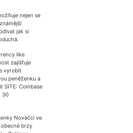
umožňuje nejen se
jznámější
ívat jak si
noduchá.
rency like
ost zajišťuje
e vyrobit
ovou peněženku a
it SITE: Coinbase
n 30
ženky Nováčci ve
n obecně brzy