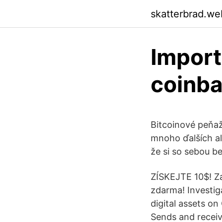
skatterbrad.we
Import
coinb
Bitcoinové peňaž
mnoho ďalších al
že si so sebou b
ZÍSKEJTE 10$! Za
zdarma! Investig
digital assets o
Sends and receiv