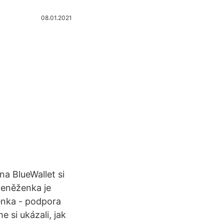
08.01.2021
a BlueWallet si
peněženka je
enka - podpora
 si ukázali, jak