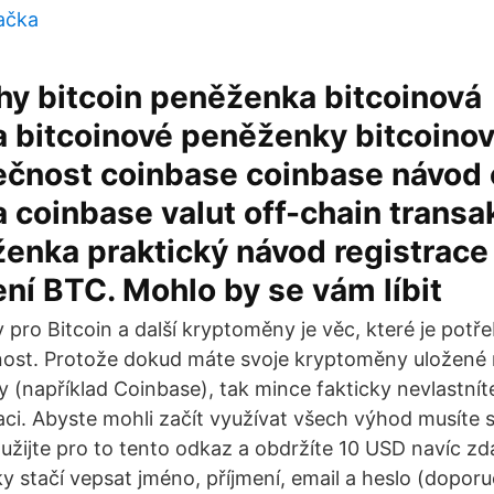
lačka
thy bitcoin peněženka bitcoinová
 bitcoinové peněženky bitcoinov
čnost coinbase coinbase návod 
coinbase valut off-chain transa
enka praktický návod registrace
í BTC. Mohlo by se vám líbit
pro Bitcoin a další kryptoměny je věc, které je potř
ost. Protože dokud máte svoje kryptoměny uložené 
y (například Coinbase), tak mince fakticky nevlastnít
aci. Abyste mohli začít využívat všech výhod musíte s
oužijte pro to tento odkaz a obdržíte 10 USD navíc z
ky stačí vepsat jméno, příjmení, email a heslo (doporuč