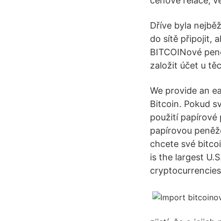
cenové relace, v
Dříve byla nejběž
do sítě připojit,
BITCOINové peně
založit účet u t
We provide an ea
Bitcoin. Pokud s
použití papírové 
papírovou peněže
chcete své bitcoi
is the largest U
cryptocurrencies