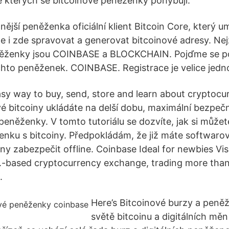
e kterých se bitcoinové peněženky pohybují.
nější peněženka oficiální klient Bitcoin Core, který 
 ale i zde spravovat a generovat bitcoinové adresy. Ne
ženky jsou COINBASE a BLOCKCHAIN. Pojďme se pod
ěchto peněženek. COINBASE. Registrace je velice jed
sy way to buy, send, store and learn about cryptocur
vé bitcoiny ukládáte na delší dobu, maximální bezpečn
peněženky. V tomto tutoriálu se dozvíte, jak si můžet
nku s bitcoiny. Předpokládám, že již máte softwar
ny zabezpečit offline. Coinbase Ideal for newbies Vis
.S.-based cryptocurrency exchange, trading more tha
.
Here’s Bitcoinové burzy a peně
světě bitcoinu a digitálních mě