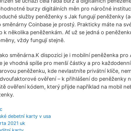
ch přízeň se uchází celá řada burz a digitálních peněžen
ohodnotné burzy digitálních měn pro náročné instituci
noduché služby peněženky s Jak fungují peněženky (a
p směnárny Coinbase je prostý. Prakticky máte na sv
tup k několika peněženkám. Ať už se jedná o peněžen
oměny, vždy fungují stejně.
jako směnárna.K dispozici je i mobilní peněženka pro
e je vhodná spíše pro menší částky a pro každodenní
arovou peněženku, kde nevlastníte privátní klíče, ne
 dvoufaktorové ověření – k přihlášení do peněženky 
eště ověření kódem, který přijde například na mobil ne
ženky.
bc
ské debetní karty v usa
rta 2021 uk
ditní karty