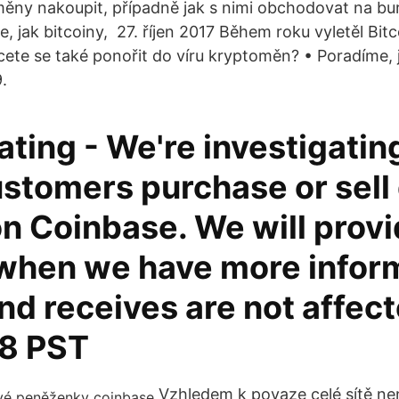
měny nakoupit, případně jak s nimi obchodovat na bu
, jak bitcoiny, 27. říjen 2017 Během roku vyletěl Bitc
cete se také ponořit do víru kryptoměn? • Poradíme, 
.
ating - We're investigatin
tomers purchase or sell 
n Coinbase. We will provi
when we have more inform
d receives are not affect
38 PST
Vzhledem k povaze celé sítě nen