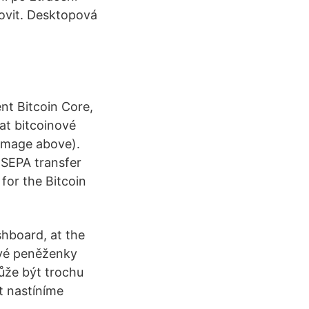
ovit. Desktopová
nt Bitcoin Core,
vat bitcoinové
 image above).
 SEPA transfer
 for the Bitcoin
shboard, at the
ové peněženky
může být trochu
t nastíníme