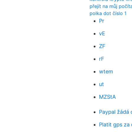
přejít na můj počít
polka dot číslo 1
Pr
vE
ZF
rF
wtem
ut
MZStA
Paypal žádá 
Platit gps za