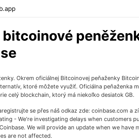
b.app
 bitcoinové peněžen
ase
enky. Okrem oficiálnej Bitcoinovej peňaženky Bitcoin
ternatív, ktoré môžete využiť. Oficiálna peňaženka 
erie celý blockchain, ktorý má niekoľko desiatok GB.
registrujte se přes náš odkaz zde: coinbase.com a zí
ating - We're investigating delays when customers pu
n Coinbase. We will provide an update when we have 
es are not affected.