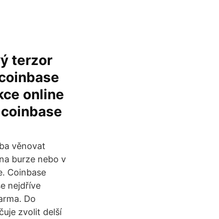
ý terzor
coinbase
kce online
 coinbase
eba věnovat
na burze nebo v
e. Coinbase
e nejdříve
darma. Do
uje zvolit delší