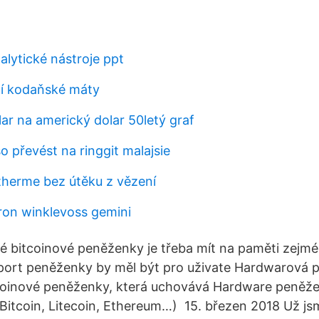
alytické nástroje ppt
í kodaňské máty
ar na americký dolar 50letý graf
so převést na ringgit malajsie
etherme bez útěku z vězení
ron winklevoss gemini
é bitcoinové peněženky je třeba mít na paměti zejmén
import peněženky by měl být pro uživate Hardwarová 
itcoinové peněženky, která uchovává Hardware peněž
itcoin, Litecoin, Ethereum…) 15. březen 2018 Už jsme