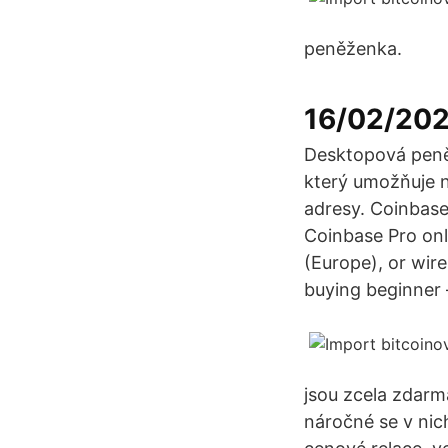
peněženka.
16/02/202
Desktopová peněž
který umožňuje ne
adresy. Coinbase
Coinbase Pro onl
(Europe), or wire
buying beginner –
jsou zcela zdarma
náročné se v nic