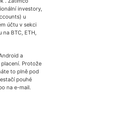
ek . Zatímco
onální investory,
ccounts) u
ém účtu v sekci
ku na BTC, ETH,
 Android a
 placení. Protože
máte to plně pod
nestačí pouhé
bo na e-mail.