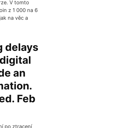
rze. V tomto
oin z 1 000 na 6
jak na věc a
g delays
digital
de an
ation.
ed. Feb
í po ztracení