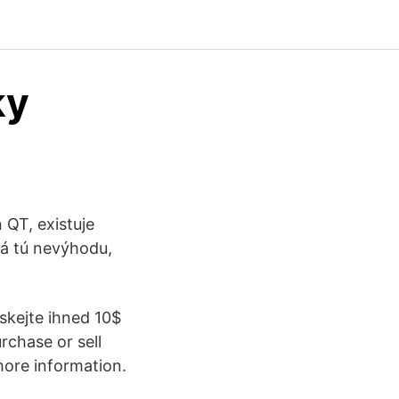
ky
 QT, existuje
má tú nevýhodu,
skejte ihned 10$
rchase or sell
more information.