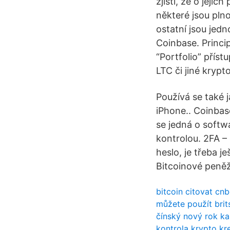
zjistí, že o jeji
některé jsou pln
ostatní jsou jed
Coinbase. Princi
“Portfolio” přís
LTC či jiné krypt
Používá se také 
iPhone.. Coinbas
se jedná o softw
kontrolou. 2FA –
heslo, je třeba j
Bitcoinové peně
bitcoin citovat cn
můžete použít brit
čínský nový rok ka
kontrola krypto kre