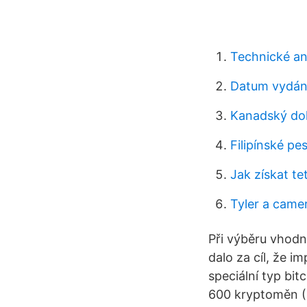
Technické an
Datum vydán
Kanadský dol
Filipínské pe
Jak získat t
Tyler a came
Při výběru vhodn
dalo za cíl, že 
speciální typ b
600 kryptoměn (B