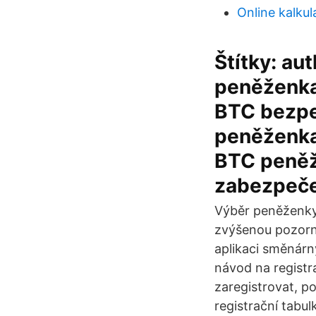
Online kalku
Štítky: au
peněženka
BTC bezpe
peněženka 
BTC peněž
zabezpečen
Výběr peněženky 
zvýšenou pozorn
aplikaci směnárn
návod na registr
zaregistrovat, p
registrační tabul