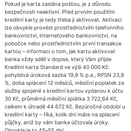
Pokud je karta zaslána poštou, je z důvodu
bezpečnosti neaktivní. Před prvním použitím
kreditní karty je tedy třeba ji aktivovat. Aktivaci
lze obvykle provést prostřednictvím telefonního
bankovnictví, internetového bankovnictví, na
pobočce nebo prostřednictvím první transakce
kartou – informaci o tom, jak kartu aktivovat
banka vždy sdělí v dopise, který Vám přijde
Kreditní karta Standard ve výši 40 000 Kč:
pohyblivá úroková sazba 19,9 % p.a., RPSN 23,8
%, doba splácení 12 měsíců, měsíční poplatek za
služby spojené s kreditní kartou vydanou k účtu
30 Kč, průměrná měsíční splátka 3 722,64 Kč,
celkem k úhradě 44 672 Kč. Bezúročné období u
kreditní karty – říká, kolik dní máte na splacení
půjčky, aniž by vám banka účtovala úroky.
Obvykle je to 45–55 dní.