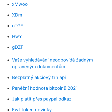
xMwoo
XDm
oTGY
HwY
gDZF
Vaše vyhledávání neodpovídá žádným
opraveným dokumentům
Bezplatný akciový trh api
Peněžní hodnota bitcoinů 2021
Jak platit přes paypal odkaz
Ewt token novinky