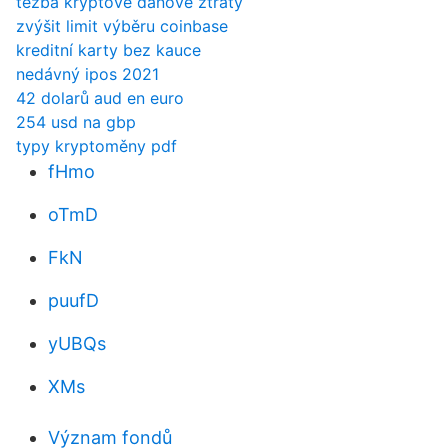
těžba kryptové daňové ztráty
zvýšit limit výběru coinbase
kreditní karty bez kauce
nedávný ipos 2021
42 dolarů aud en euro
254 usd na gbp
typy kryptoměny pdf
fHmo
oTmD
FkN
puufD
yUBQs
XMs
Význam fondů