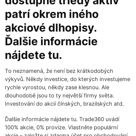
dostupné triedy aktív
patrí okrem iného
akciové dlhopisy.
Ďalšie informácie
nájdete tu.
To neznamená, že není bez krátkodobých
výkyvů. Někdy investice, do kterých investujeme
rychle vyrostou, někdy zase klesnou. Ale
dlouhodobě jsou to ty největší firmy světa.
Investování do akcií čínských, brazilských atd.
Ďalšie informácie nájdete tu. Trade360 uvádí
100% akcie, 0% provize. Vlastněte populární
akcie – založte si zdarma účet pro obchodování