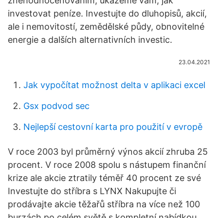
znehodnocenováním, ukážeme vám, jak
investovat peníze. Investujte do dluhopisů, akcií,
ale i nemovitostí, zemědělské půdy, obnovitelné
energie a dalších alternativních investic.
23.04.2021
Jak vypočítat možnost delta v aplikaci excel
Gsx podvod sec
Nejlepší cestovní karta pro použití v evropě
V roce 2003 byl průměrný výnos akcií zhruba 25
procent. V roce 2008 spolu s nástupem finanční
krize ale akcie ztratily téměř 40 procent ze své
Investujte do stříbra s LYNX Nakupujte či
prodávajte akcie těžařů stříbra na více než 100
burzách po celém světě s kompletní nabídkou