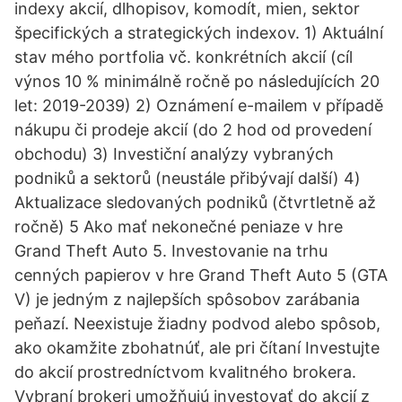
indexy akcií, dlhopisov, komodít, mien, sektor
špecifických a strategických indexov. 1) Aktuální
stav mého portfolia vč. konkrétních akcií (cíl
výnos 10 % minimálně ročně po následujících 20
let: 2019-2039) 2) Oznámení e-mailem v případě
nákupu či prodeje akcií (do 2 hod od provedení
obchodu) 3) Investiční analýzy vybraných
podniků a sektorů (neustále přibývají další) 4)
Aktualizace sledovaných podniků (čtvrtletně až
ročně) 5 Ako mať nekonečné peniaze v hre
Grand Theft Auto 5. Investovanie na trhu
cenných papierov v hre Grand Theft Auto 5 (GTA
V) je jedným z najlepších spôsobov zarábania
peňazí. Neexistuje žiadny podvod alebo spôsob,
ako okamžite zbohatnúť, ale pri čítaní Investujte
do akcií prostredníctvom kvalitného brokera.
Vybraní brokeri umožňujú investovať do akcií z