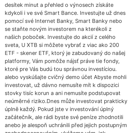
desítek minut a přehled o výnosech získáte
kdykoli i ve své Smart Bance. Investujte už dnes
pomocí své Internet Banky, Smart Banky nebo
se staňte novým investorem na kterékoli z
našich poboček. Investujte do akcií z celého
sveta, U XTB si môžete vybrať z viac ako 200
ETF - skener ETF, ktorý je zabudovaný do našej
platformy, Vám pomôže nájsť práve tie fondy,
ktoré pre Vás budú tou správnou investíciou.
alebo vyskúšajte cvičný demo účet Abyste mohli
investovat, už dávno nemusíte mít k dispozici
stovky tisíc korun a ani nemusíte podstupovat
neúměrné riziko.Dnes může investovat prakticky
úplně každý. Pokud jste v investování úplný
začátečník, ale rádi byste své peníze zhodnotili
anebo je alespoň uchránili před jejich postupným