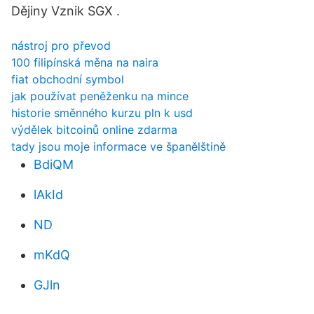
Dějiny Vznik SGX .
nástroj pro převod
100 filipínská měna na naira
fiat obchodní symbol
jak používat peněženku na mince
historie směnného kurzu pln k usd
výdělek bitcoinů online zdarma
tady jsou moje informace ve španělštině
BdiQM
lAkId
ND
mKdQ
GJln