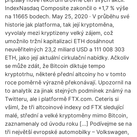
IndexNasdaq Composite zakončil o +1,7 % výše
na 11665 bodech. May 25, 2020 · V průběhu své
historie jak platforma, tak její kryptoměna,
vyvolaly mezi kryptizeny velký zájem, což
umožnilo tržní kapitalizaci ETH dosáhnout
neuvěřitelných 23,2 miliard USD a 111 008 303
ETH, jako její aktuální cirkulační nabídky. Ačkoliv
se může zdát, že Bitcoin diktuje tempo
kryptotrhu, některé přední altcoiny ho v tomto
roce poměrně výrazně překonávají. Upozornil na
to analytik za jinak stejných podmínek známý na
Twitteru, ale i platformě FTX.com. Ceteris si
všiml, že tři altcoinové indexy od FTX sledující
malé, střední a velké kryptoměny mimo Bitcoin,
zaznamenaly od úvodu roku […] Podívejme se na
tři největší evropské automobilky – Volkswagen,