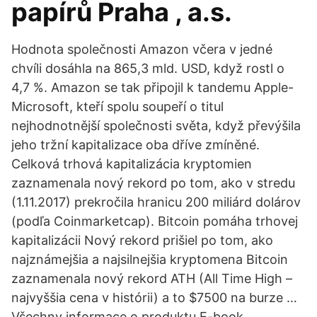
papírů Praha , a.s.
Hodnota společnosti Amazon včera v jedné
chvíli dosáhla na 865,3 mld. USD, když rostl o
4,7 %. Amazon se tak připojil k tandemu Apple-
Microsoft, kteří spolu soupeří o titul
nejhodnotnější společnosti světa, když převýšila
jeho tržní kapitalizace oba dříve zmíněné.
Celková trhová kapitalizácia kryptomien
zaznamenala nový rekord po tom, ako v stredu
(1.11.2017) prekročila hranicu 200 miliárd dolárov
(podľa Coinmarketcap). Bitcoin pomáha trhovej
kapitalizácii Nový rekord prišiel po tom, ako
najznámejšia a najsilnejšia kryptomena Bitcoin
zaznamenala nový rekord ATH (All Time High –
najvyššia cena v histórii) a to $7500 na burze …
Všechny informace o produktu E-book