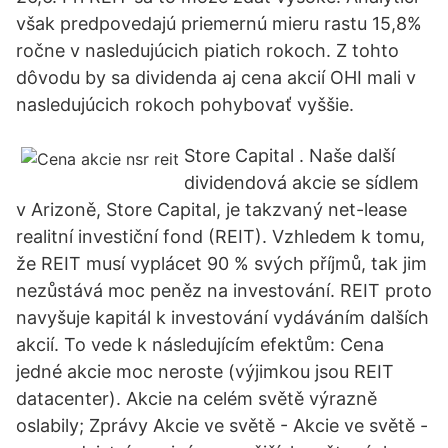
však predpovedajú priemernú mieru rastu 15,8%
ročne v nasledujúcich piatich rokoch. Z tohto
dôvodu by sa dividenda aj cena akcií OHI mali v
nasledujúcich rokoch pohybovať vyššie.
Store Capital . Naše další
dividendová akcie se sídlem
v Arizoně, Store Capital, je takzvaný net-lease
realitní investiční fond (REIT). Vzhledem k tomu,
že REIT musí vyplácet 90 % svých příjmů, tak jim
nezůstává moc peněz na investování. REIT proto
navyšuje kapitál k investování vydáváním dalších
akcií. To vede k následujícím efektům: Cena
jedné akcie moc neroste (výjimkou jsou REIT
datacenter). Akcie na celém světě výrazně
oslabily; Zprávy Akcie ve světě - Akcie ve světě -