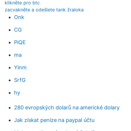
klikněte pro btc
zacvakněte a odešlete tank žraloka
Onk
CG
PiQE
ma
Yinm
SrfG
hy
280 evropských dolarů na americké dolary
Jak získat peníze na paypal účtu