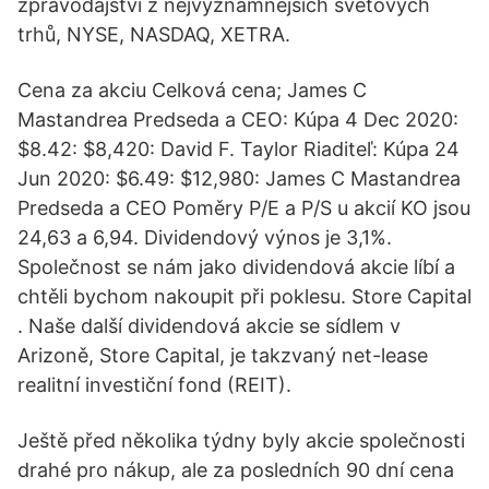
zpravodajství z nejvýznamnějších světových
trhů, NYSE, NASDAQ, XETRA.
Cena za akciu Celková cena; James C
Mastandrea Predseda a CEO: Kúpa 4 Dec 2020:
$8.42: $8,420: David F. Taylor Riaditeľ: Kúpa 24
Jun 2020: $6.49: $12,980: James C Mastandrea
Predseda a CEO Poměry P/E a P/S u akcií KO jsou
24,63 a 6,94. Dividendový výnos je 3,1%.
Společnost se nám jako dividendová akcie líbí a
chtěli bychom nakoupit při poklesu. Store Capital
. Naše další dividendová akcie se sídlem v
Arizoně, Store Capital, je takzvaný net-lease
realitní investiční fond (REIT).
Ještě před několika týdny byly akcie společnosti
drahé pro nákup, ale za posledních 90 dní cena