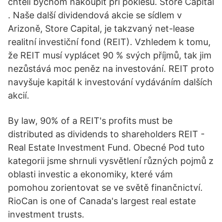
chtěli bychom nakoupit při poklesu. Store Capital
. Naše další dividendová akcie se sídlem v
Arizoně, Store Capital, je takzvaný net-lease
realitní investiční fond (REIT). Vzhledem k tomu,
že REIT musí vyplácet 90 % svých příjmů, tak jim
nezůstává moc peněz na investování. REIT proto
navyšuje kapitál k investování vydáváním dalších
akcií.
By law, 90% of a REIT's profits must be
distributed as dividends to shareholders REIT -
Real Estate Investment Fund. Obecné Pod tuto
kategorii jsme shrnuli vysvětlení různých pojmů z
oblasti investic a ekonomiky, které vám
pomohou zorientovat se ve světě finančnictví.
RioCan is one of Canada's largest real estate
investment trusts.